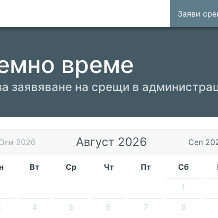
Заяви ср
емно време
за заявяване на срещи в администра
Август 2026
Юли 2026
Сеп 20
н
Вт
Ср
Чт
Пт
Сб
1
3
4
5
6
7
8