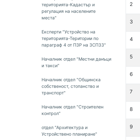
2
територията-Кадастър и
регулация на населените
места"
3
Експерти "Устройство на
територията-Територии по
4
параграф 4 от ПЗР на ЗСПЗЗ"
5
Началник отдел "Местни данъци
и такси"
6
Началник отдел "Общинска
собственост, стопанство и
7
транспорт"
Началник отдел "Строителен
8
контрол"
9
отдел "Архитектура и
Устройствено планиране"