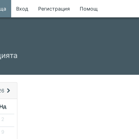
еща
Вход
Регистрация
Помощ
цията
26
Нд
2
9