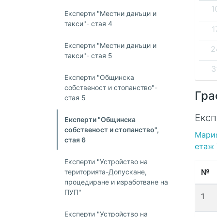
1
Експерти "Местни данъци и
такси"- стая 4
1
Експерти "Местни данъци и
2
такси"- стая 5
3
Експерти "Общинска
собственост и стопанство"-
Гра
стая 5
Експ
Експерти "Общинска
собственост и стопанство",
Мари
стая 6
етаж 
Експерти "Устройство на
№
територията-Допускане,
процедиране и изработване на
ПУП"
1
Експерти "Устройство на