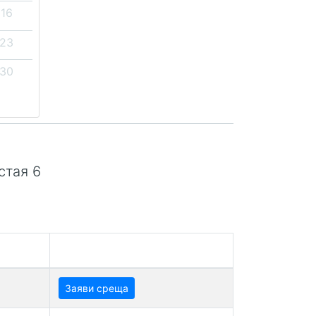
16
23
30
стая 6
Заяви среща