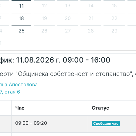
0
12
13
14
15
11
7
18
19
20
21
22
4
25
26
27
28
29
1
фик: 11.08.2026 г. 09:00 - 16:00
ерти "Общинска собственост и стопанство", 
яна Апостолова
7, стая 6
Час
Статус
09:00 - 09:20
Свободен час