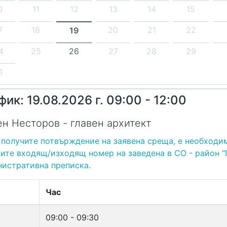
0
11
12
13
14
15
7
18
20
21
22
19
4
25
26
27
28
29
1
фик: 19.08.2026 г. 09:00 - 12:00
н Несторов - главен архитект
 получите потвърждение на заявена среща, е необходи
ите входящ/изходящ номер на заведена в СО - район 
истративна преписка.
Час
09:00 - 09:30