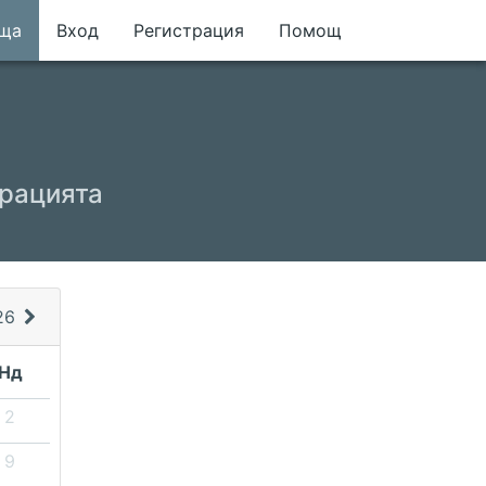
еща
Вход
Регистрация
Помощ
трацията
26
Нд
2
9