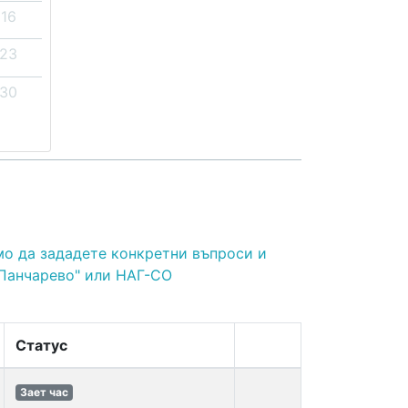
16
23
30
мо да зададете конкретни въпроси и
"Панчарево" или НАГ-СО
Статус
Зает час