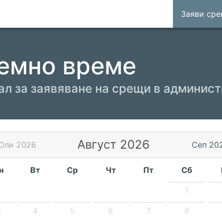
Заяви ср
емно време
ал за заявяване на срещи в админис
Август 2026
Юли 2026
Сеп 20
н
Вт
Ср
Чт
Пт
Сб
1
3
4
5
6
7
8