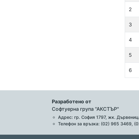
2
3
4
5
6
Разработено от
Софтуерна група "АКСТЪР"
Адрес: гр. София 1797, жк. Дървеница
Телефон за връзка: (02) 965 3469, (