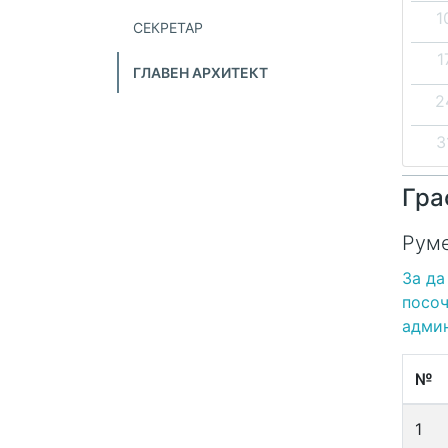
1
СЕКРЕТАР
1
ГЛАВЕН АРХИТЕКТ
2
3
Гра
Руме
За да
посоч
админ
№
1