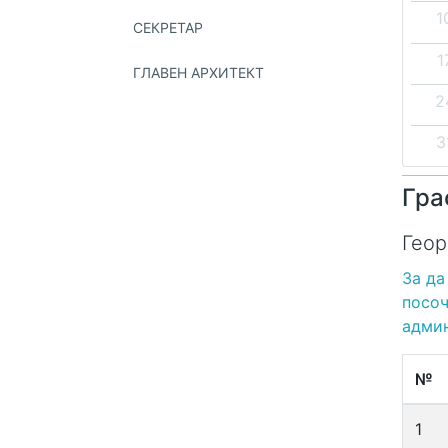
1
СЕКРЕТАР
1
ГЛАВЕН АРХИТЕКТ
2
3
Гра
Геор
За да
посоч
админ
№
1