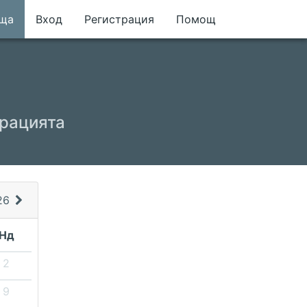
еща
Вход
Регистрация
Помощ
трацията
26
Нд
2
9