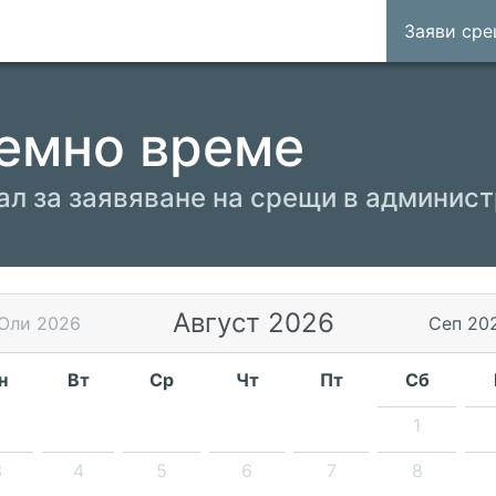
Заяви ср
емно време
ал за заявяване на срещи в админис
Август 2026
Юли 2026
Сеп 20
н
Вт
Ср
Чт
Пт
Сб
1
3
4
5
6
7
8