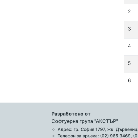
2
3
4
5
6
Разработено от
Софтуерна група "АКСТЪР"
Адрес: гр. София 1797, жк. Дървеница
Телефон за връзка: (02) 965 3469, (