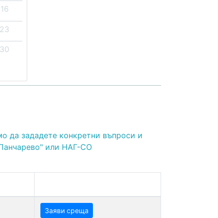
16
23
30
мо да зададете конкретни въпроси и
"Панчарево" или НАГ-СО
Заяви среща