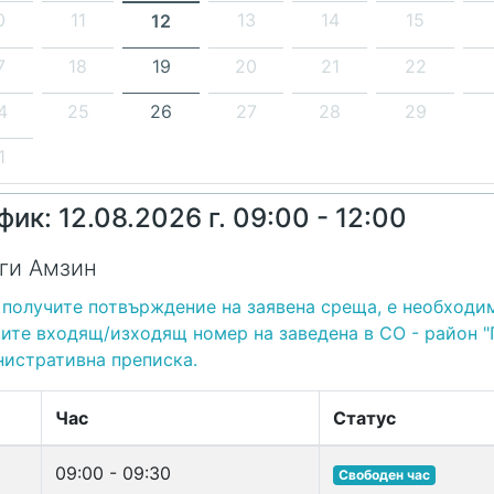
0
11
13
14
15
12
7
18
19
20
21
22
4
25
26
27
28
29
1
фик: 12.08.2026 г. 09:00 - 12:00
ги Амзин
 получите потвърждение на заявена среща, е необходи
ите входящ/изходящ номер на заведена в СО - район 
истративна преписка.
Час
Статус
09:00 - 09:30
Свободен час