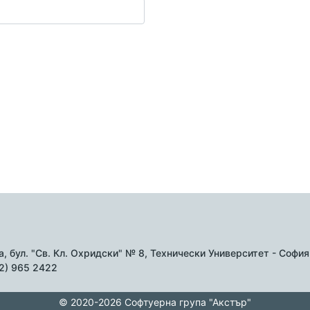
, бул. "Св. Кл. Охридски" № 8, Технически Университет - София б
02) 965 2422
© 2020-2026 Софтуерна група "Акстър"