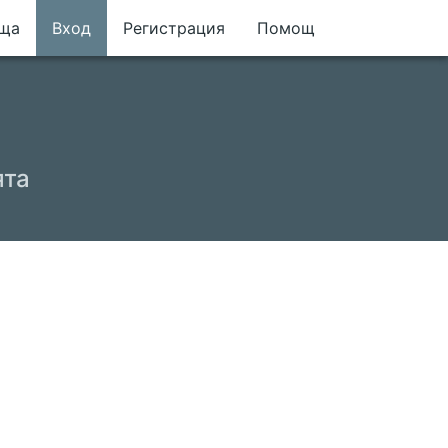
еща
Вход
Регистрация
Помощ
ята